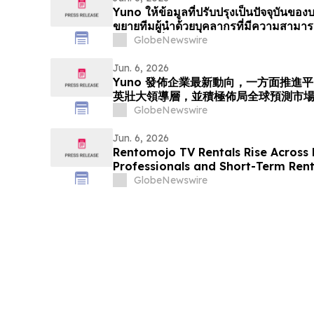
Yuno ให้ข้อมูลที่ปรับปรุงเป็นปัจจุบันของ
ขยายทีมผู้นำด้วยบุคลากรที่มีความสาม
ตำแหน่งเพื่อรองรับการเติบโตของตลาดก
GlobeNewswire
Jun. 6, 2026
Yuno 發佈企業最新動向，一方面推進
英壯大領導層，並積極佈局全球預測市
GlobeNewswire
Jun. 6, 2026
Rentomojo TV Rentals Rise Across
Professionals and Short-Term Ren
Prohibitive Cost of Television Own
GlobeNewswire