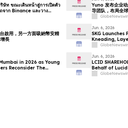
บริษัท ขณะเดินหน้าสู่การเปิดตัว
Yuno 发布企业
ารถจาก Binance และวาง
导团队，布局全
ารคาดการณ์ทั่วโล…
GlobeNewswir
Jun. 6, 2026
平台啟用，另一方面吸納幣安精
SKG Launches 
場增長
Kneading, Laye
Recovery
GlobeNewswir
Jun. 6, 2026
 Mumbai in 2026 as Young
LCID SHAREHOLD
ters Reconsider The
Behalf of Lucid
ership
McInerney LLP 
GlobeNewswir