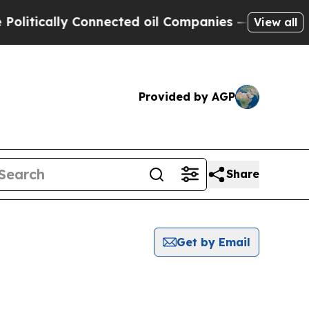
ically Connected oil Companies — not Taxpayers 
View all
Provided by AGP
Share
Get by Email