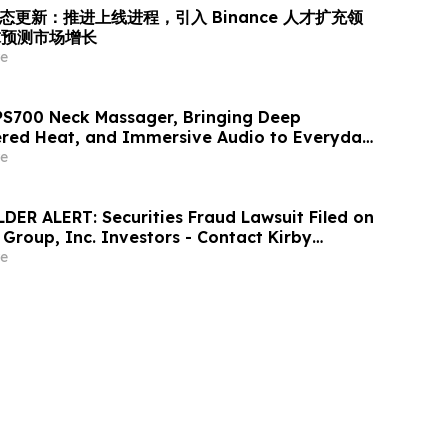
动态更新：推进上线进程，引入 Binance 人才扩充领
球预测市场增长
e
PS700 Neck Massager, Bringing Deep
red Heat, and Immersive Audio to Everyday
e
ER ALERT: Securities Fraud Lawsuit Filed on
 Group, Inc. Investors - Contact Kirby
by July 28, 2026
e