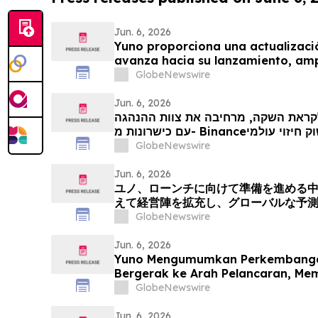
Jun. 6, 2026
Yuno proporciona una actualizaci
avanza hacia su lanzamiento, ampl
con talento proveniente de Binanc
GlobeNewswire
crecimiento global de los mercado
Jun. 6, 2026
 לקראת השקה, מרחיבה את צוות ההנהגה
עם כישרונות מ- Bina
GlobeNewswire
Jun. 6, 2026
ユノ、ローンチに向けて準備を進める
えて経営陣を拡充し、グローバルな予
える
GlobeNewswire
Jun. 6, 2026
Yuno Mengumumkan Perkembangan
Bergerak ke Arah Pelancaran, M
Kepimpinan dengan Bakat dari Bi
GlobeNewswire
Pertumbuhan Pasaran Ramalan Gl
Jun. 6, 2026