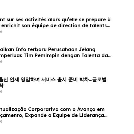
nt sur ses activités alors qu’elle se prépare à
enrichit son équipe de direction de talents
e et se positionne pour tirer parti de l’essor
e
ché prédictifs
ikan Info terbaru Perusahaan Jelang
emperluas Tim Pemimpin dengan Talenta dari
Bersiap Mendorong Pertumbuhan Pasar
e
nce 출신 인재 영입하며 서비스 출시 준비 박차…글로벌
략
e
Atualização Corporativa com o Avanço em
nçamento, Expande a Equipe de Liderança
a Binance, e Se Posiciona para o
e
 Mercado Global de Previsões