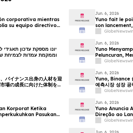
Jun. 6, 2026
ón corporativa mientras
Yuno fait le poi
ía su equipo directivo
son lancement, 
e y se posiciona para el
issus de Binanc
GlobeNewswir
s de predicción
mondial du mar
Jun. 6, 2026
יונו מספקת עדכון תאגידי
Yuno Menyampa
nceוממקמת עמדות לצמיחת שוק חיזוי עולמי
Peluncuran, M
Binance, dan 
GlobeNewswir
Prediksi Global
Jun. 6, 2026
中、バイナンス出身の人材を迎
Yuno, Bina
測市場の成長に向けた体制を整
예측시장 성장 공
GlobeNewswir
Jun. 6, 2026
 Korporat Ketika
Yuno Anuncia 
emperkukuhkan Pasukan
Direção ao La
nance dan Bersedia untuk
com Talentos d
GlobeNewswir
obal
Crescimento do
Jun. 6, 2026