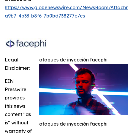
https://www.globenewswire.com/NewsRoom/Attachme
a9b7-4b33-b8f6-7b0bd738277e/es
Legal
ataques de inyección facephi
Disclaimer:
EIN
Presswire
provides
this news
content "as
is" without
ataques de inyección facephi
warranty of