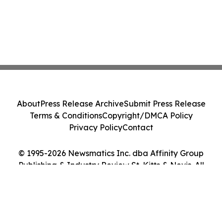
About
Press Release Archive
Submit Press Release
Terms & Conditions
Copyright/DMCA Policy
Privacy Policy
Contact
© 1995-2026 Newsmatics Inc. dba Affinity Group
Publishing & Industry Review St. Kitts & Nevis. All
Rights Reserved.
Cookie Settings / Your Privacy Choices